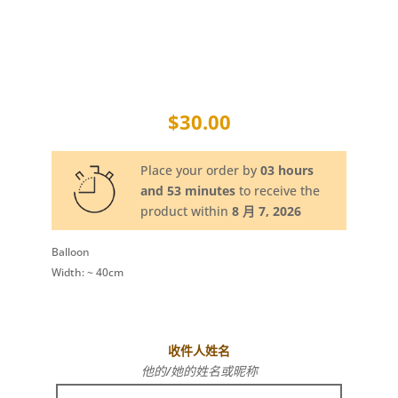
$
30.00
Place your order by
03 hours
and 53 minutes
to receive the
product within
8 月 7, 2026
Balloon
Width: ~ 40cm
收件人姓名
他的/她的姓名或昵称