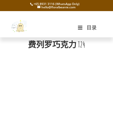
+65 8931 3116 (WhatsApp Only)
hello@floralbeanie.com
目录
费列罗巧克力 T24