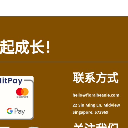
起成长！
联系方式
hello@floralbeanie.com
22 Sin Ming Ln, Midview
Singapore, 573969