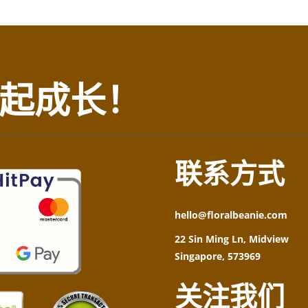
起成长！
联系方式
hello@floralbeanie.com
22 Sin Ming Ln, Midview
Singapore, 573969
关注我们