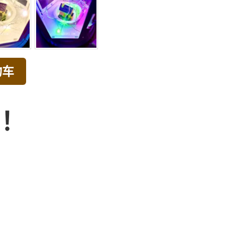
物车
品！