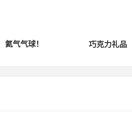
氦气气球！
巧克力礼品