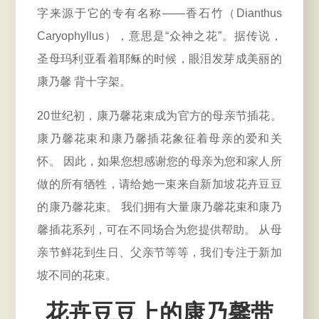
字来源于它的专有名称——
香石竹（Dianthus
Caryophyllus）
，意思是“众神之花”。据传说，
圣母玛利亚看着耶稣的时候，眼泪发芽成美丽的
康乃馨 背十字架。
20世纪初，康乃馨花束成为
官方的母亲节插花
。
康乃馨花束和康乃馨插花象征着母亲的爱和关
怀。 因此，如果您想感谢您的母亲为您和家人所
做的所有牺牲，请给她一束来自新加坡花卉豆豆
的康乃馨花束。 我们拥有大量康乃馨花束和康乃
馨插花系列，可在不同场合为您提供帮助。 从母
亲节鲜花到生日、父亲节等等，我们专注于新加
坡不同的花束。
花卉豆豆上的康乃馨带