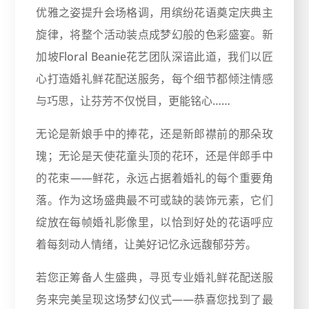
优雅之姿提升会场格调，用缤纷花语奠定庆典主
旋律，将整个活动装点成梦幻般的色彩盛宴。新
加坡Floral Beanie花艺团队深谙此道，我们以匠
心打造婚礼鲜花配送服务，每个细节都倾注情感
与巧思，让芬芳不仅悦目，更能铭心……
无论是新娘手中的捧花，还是新郎襟前的那朵玫
瑰；无论是天使花童头顶的花环，还是伴郎手中
的花束——鲜花，永远占据着婚礼的每个重要角
落。作为这场盛典最不可或缺的装饰元素，它们
绽放在每帧婚礼影像里，以恰到好处的花语呼应
着每刻动人情绪，让美好记忆永远馥郁芬芳。
若您正筹备人生盛典，寻觅专业婚礼鲜花配送服
务来完美呈现这场梦幻仪式——恭喜您找到了最