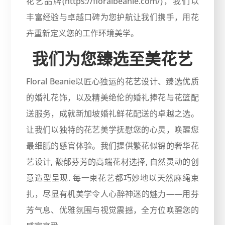
花艺品牌(https://floralbeanie.com/)，我们以
丰富经验与卓越口碑为您护航让我们携手，用花
卉重新定义您的工作环境美学。
我们为您臻选至美花艺
Floral Beanie以匠心独运的花艺设计、臻选优质
的婚礼花饰，以及精美绝伦的婚礼捧花与花篮配
送服务，成就新加坡婚礼鲜花配送的卓越之选。
让我们以独特的花艺美学抚慰您的心灵，唤醒您
最细腻的感官体验。我们提供繁花似锦的奢华花
艺设计, 馥郁芬芳的高端花材选择, 自然灵动的创
意造型呈现. 每一束花艺都巧妙地以天然麻绳束
扎，尽显有机美学令人心醉神迷的魅力——用芬
芳气息、优雅氛围与视觉震撼，全方位唤醒您的