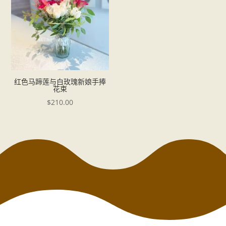
红色马蹄莲与白玫瑰新娘手捧
花束
$
210.00