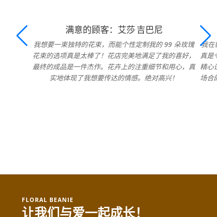
满意的顾客：艾莎·吉巴尼
我想要一束独特的花束，而能个性定制我的 99 朵玫瑰
我在
花束的选项真是太棒了！花店完美地满足了我的喜好，
真是
最终的成品是一件杰作。花卉上的注重细节和用心，真
精心
实地体现了我想要传达的情感。绝对高兴！
场合
FLORAL BEANIE
让我们与爱一起成长！