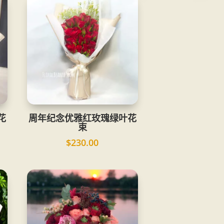
花
周年纪念优雅红玫瑰绿叶花
束
$
230.00