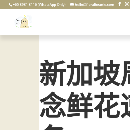
+65 8931 3116 (WhatsApp Only)
hello@floralbeanie.com
新加坡
念鲜花