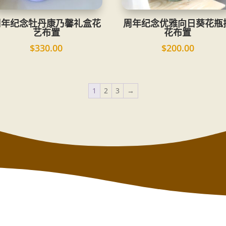
周年纪念牡丹康乃馨礼盒花
周年纪念优雅向日葵花瓶
艺布置
花布置
$
330.00
$
200.00
1
2
3
→