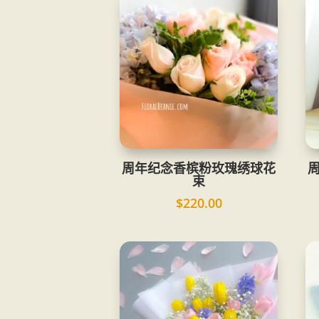
周年纪念香槟粉玫瑰绣球花
束
$
220.00