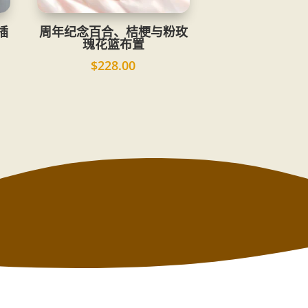
插
周年纪念百合、桔梗与粉玫
瑰花篮布置
$
228.00