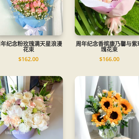
周年纪念粉玫瑰满天星浪漫
周年纪念香槟康乃馨与紫
花束
瑰花束
$
162.00
$
166.00