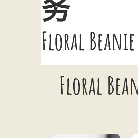
务
Floral Beanie
Flora