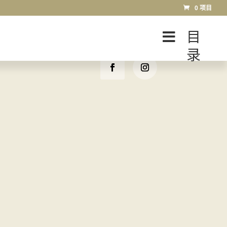
0 项目
目
录