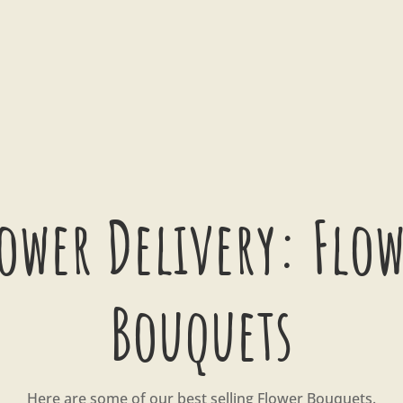
ower Delivery: Flo
Bouquets
Here are some of our best selling Flower Bouquets.