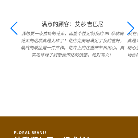
满意的顾客：艾莎·吉巴尼
我想要一束独特的花束，而能个性定制我的 99 朵玫瑰
我在
花束的选项真是太棒了！花店完美地满足了我的喜好，
真是
最终的成品是一件杰作。花卉上的注重细节和用心，真
精心
实地体现了我想要传达的情感。绝对高兴！
场合
FLORAL BEANIE