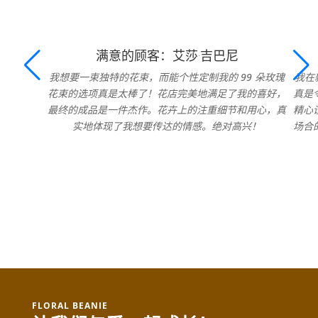
满意的顾客：艾莎·吉巴尼
我想要一束独特的花束，而能个性定制我的 99 朵玫瑰
我在
花束的选项真是太棒了！花店完美地满足了我的喜好，
真是
最终的成品是一件杰作。花卉上的注重细节和用心，真
精心
实地体现了我想要传达的情感。绝对高兴！
场合
FLORAL BEANIE