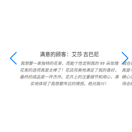
满意的顾客：艾莎·吉巴尼
我想要一束独特的花束，而能个性定制我的 99 朵玫瑰
我在
花束的选项真是太棒了！花店完美地满足了我的喜好，
真是
最终的成品是一件杰作。花卉上的注重细节和用心，真
精心
实地体现了我想要传达的情感。绝对高兴！
场合