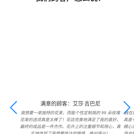
满意的顾客：艾莎·吉巴尼
我想要一束独特的花束，而能个性定制我的 99 朵玫瑰
我在
花束的选项真是太棒了！花店完美地满足了我的喜好，
真是
最终的成品是一件杰作。花卉上的注重细节和用心，真
精心
实地体现了我想要传达的情感。绝对高兴！
场合