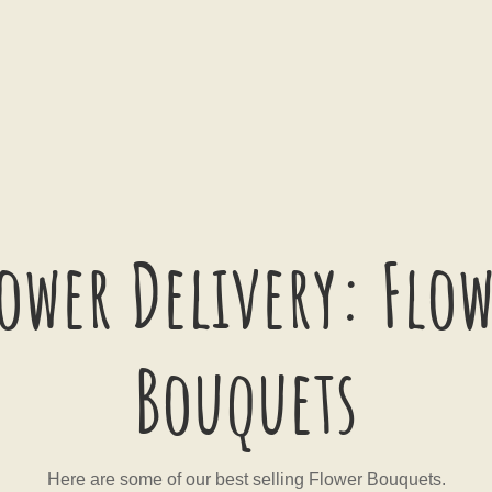
ower Delivery: Flo
Bouquets
Here are some of our best selling Flower Bouquets.