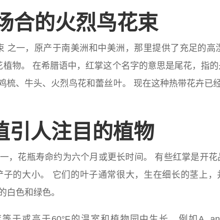
有场合的火烈鸟花束
束 之一，原产于南美洲和中美洲，那里提供了充足的高
开花植物。 在希腊语中，红掌这个名字的意思是尾花，指
鸡梳、牛头、火烈鸟花和蕾丝叶。 现在这种热带花卉已
植引人注目的植物
一，花瓶寿命约为六个月或更长时间。 有些红掌是开花
取决于铲子的大小。 它们的叶子通常很大，生在细长的茎上
的白色和绿色。
于60°F的温室和植物园中生长，例如A. andreanum，