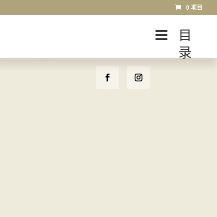
0 项目
目
录