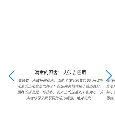
满意的顾客：艾莎·吉巴尼
我想要一束独特的花束，而能个性定制我的 99 朵玫瑰
我在
花束的选项真是太棒了！花店完美地满足了我的喜好，
真是
最终的成品是一件杰作。花卉上的注重细节和用心，真
精心
实地体现了我想要传达的情感。绝对高兴！
场合