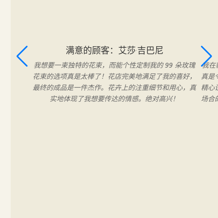
满意的顾客：艾莎·吉巴尼
我想要一束独特的花束，而能个性定制我的 99 朵玫瑰
我在
花束的选项真是太棒了！花店完美地满足了我的喜好，
真是
最终的成品是一件杰作。花卉上的注重细节和用心，真
精心
实地体现了我想要传达的情感。绝对高兴！
场合