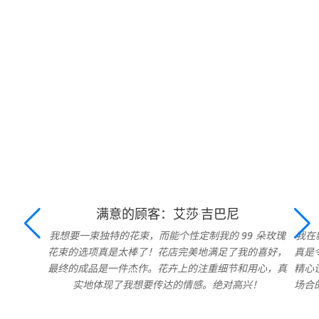
满意的顾客：艾莎·吉巴尼
我想要一束独特的花束，而能个性定制我的 99 朵玫瑰
我在
花束的选项真是太棒了！花店完美地满足了我的喜好，
真是
最终的成品是一件杰作。花卉上的注重细节和用心，真
精心
实地体现了我想要传达的情感。绝对高兴！
场合