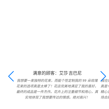
满意的顾客：艾莎·吉巴尼
我想要一束独特的花束，而能个性定制我的 99 朵玫瑰
我在
花束的选项真是太棒了！花店完美地满足了我的喜好，
真是
最终的成品是一件杰作。花卉上的注重细节和用心，真
精心
实地体现了我想要传达的情感。绝对高兴！
场合