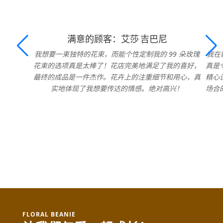
满意的顾客：艾莎·吉巴尼
我想要一束独特的花束，而能个性定制我的 99 朵玫瑰
我在
花束的选项真是太棒了！花店完美地满足了我的喜好，
真是
最终的成品是一件杰作。花卉上的注重细节和用心，真
精心
实地体现了我想要传达的情感。绝对高兴！
场合
FLORAL BEANIE