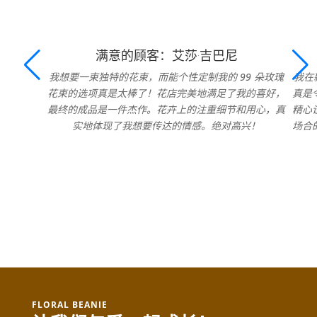
满意的顾客：艾莎·吉巴尼
我想要一束独特的花束，而能个性定制我的 99 朵玫瑰
我在
花束的选项真是太棒了！花店完美地满足了我的喜好，
真是
最终的成品是一件杰作。花卉上的注重细节和用心，真
精心
实地体现了我想要传达的情感。绝对高兴！
场合
FLORAL BEANIE