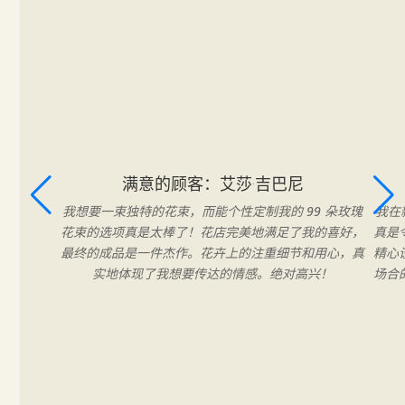
满意的顾客：艾莎·吉巴尼
我想要一束独特的花束，而能个性定制我的 99 朵玫瑰
我在
花束的选项真是太棒了！花店完美地满足了我的喜好，
真是
最终的成品是一件杰作。花卉上的注重细节和用心，真
精心
实地体现了我想要传达的情感。绝对高兴！
场合