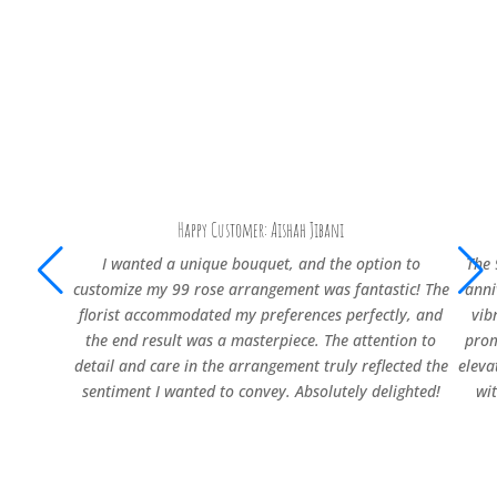
Happy Customer: Aishah Jibani
I wanted a unique bouquet, and the option to
The 
customize my 99 rose arrangement was fantastic! The
anni
florist accommodated my preferences perfectly, and
vib
the end result was a masterpiece. The attention to
prom
detail and care in the arrangement truly reflected the
eleva
sentiment I wanted to convey. Absolutely delighted!
wi