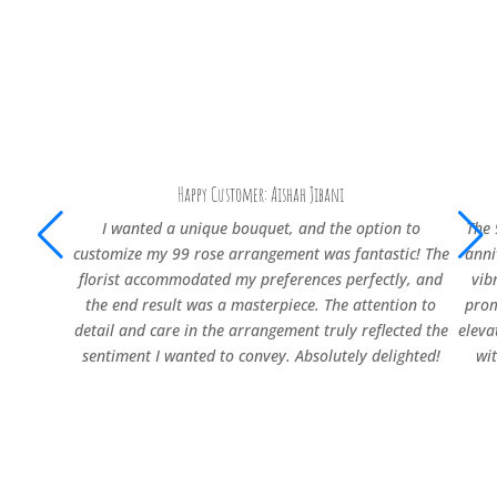
Happy Customer: Aishah Jibani
I wanted a unique bouquet, and the option to
The 
customize my 99 rose arrangement was fantastic! The
anni
florist accommodated my preferences perfectly, and
vib
the end result was a masterpiece. The attention to
prom
detail and care in the arrangement truly reflected the
eleva
sentiment I wanted to convey. Absolutely delighted!
wi