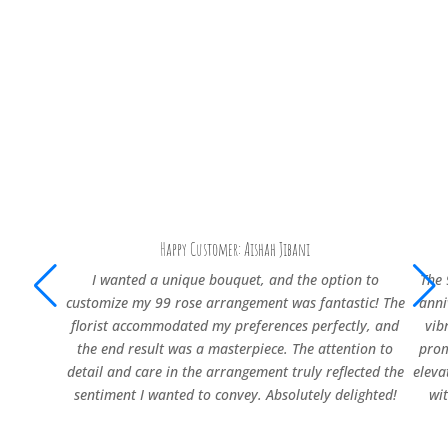
Happy Customer: Aishah Jibani
I wanted a unique bouquet, and the option to
The 
customize my 99 rose arrangement was fantastic! The
anni
florist accommodated my preferences perfectly, and
vib
the end result was a masterpiece. The attention to
prom
detail and care in the arrangement truly reflected the
eleva
sentiment I wanted to convey. Absolutely delighted!
wi