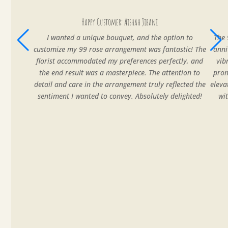
Happy Customer: Aishah Jibani
I wanted a unique bouquet, and the option to
The 
customize my 99 rose arrangement was fantastic! The
anni
florist accommodated my preferences perfectly, and
vib
the end result was a masterpiece. The attention to
prom
detail and care in the arrangement truly reflected the
eleva
sentiment I wanted to convey. Absolutely delighted!
wi