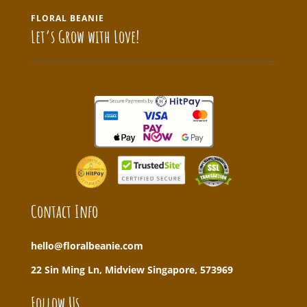
FLORAL BEANIE
Let’s Grow with Love!
Contact Info
hello@floralbeanie.com
22 Sin Ming Ln, Midview Singapore, 573969
Follow Us