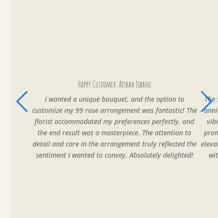
Happy Customer: Aishah Jibani
I wanted a unique bouquet, and the option to
The 
customize my 99 rose arrangement was fantastic! The
anni
florist accommodated my preferences perfectly, and
vib
the end result was a masterpiece. The attention to
prom
detail and care in the arrangement truly reflected the
eleva
sentiment I wanted to convey. Absolutely delighted!
wi