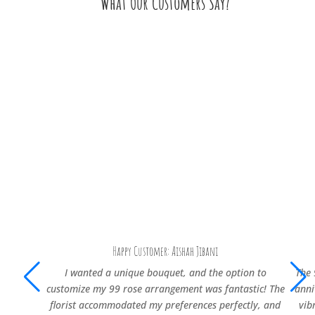
What Our Customers Say?
Happy Customer: Aishah Jibani
I wanted a unique bouquet, and the option to
The 
customize my 99 rose arrangement was fantastic! The
anni
florist accommodated my preferences perfectly, and
vib