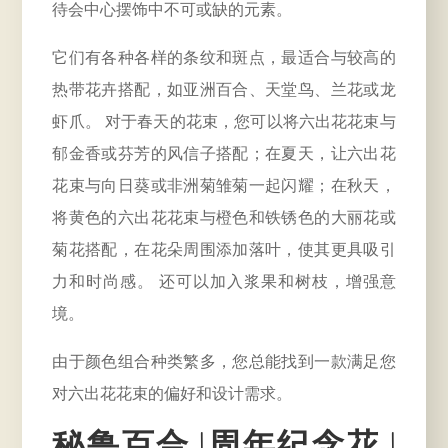
待会中心摆饰中不可或缺的元素。
它们有各种各样的条纹和斑点，最适合与较高的
热带花卉搭配，如亚洲百合、天堂鸟、兰花或龙
虾爪。 对于春天的花束，您可以将六出花花束与
郁金香或芬芳的风信子搭配；在夏天，让六出花
花束与向日葵或非洲菊雏菊一起闪耀；在秋天，
将黄色的六出花花束与橙色和铁锈色的大丽花或
菊花搭配，在花朵周围添加落叶，使其更具吸引
力和时尚感。 还可以加入浆果和树枝，增强意
境。
由于颜色组合种类繁多，您总能找到一款满足您
对六出花花束的偏好和设计需求。
秘鲁百合 |周年纪念花 |