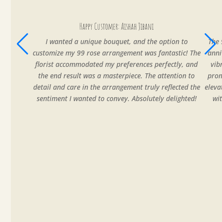
Happy Customer: Aishah Jibani
I wanted a unique bouquet, and the option to
The 
customize my 99 rose arrangement was fantastic! The
anni
florist accommodated my preferences perfectly, and
vib
the end result was a masterpiece. The attention to
prom
detail and care in the arrangement truly reflected the
eleva
sentiment I wanted to convey. Absolutely delighted!
wi