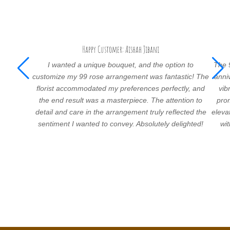
Happy Customer: Aishah Jibani
I wanted a unique bouquet, and the option to
The 
customize my 99 rose arrangement was fantastic! The
anni
florist accommodated my preferences perfectly, and
vib
the end result was a masterpiece. The attention to
prom
detail and care in the arrangement truly reflected the
eleva
sentiment I wanted to convey. Absolutely delighted!
wi