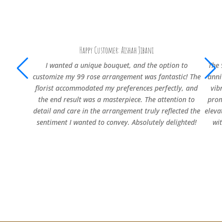
Happy Customer: Aishah Jibani
I wanted a unique bouquet, and the option to
The 
customize my 99 rose arrangement was fantastic! The
anni
florist accommodated my preferences perfectly, and
vib
the end result was a masterpiece. The attention to
prom
detail and care in the arrangement truly reflected the
eleva
sentiment I wanted to convey. Absolutely delighted!
wi