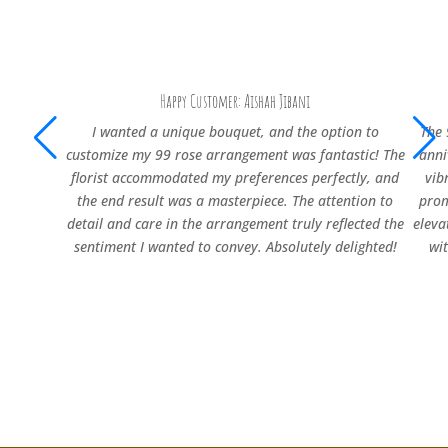
Happy Customer: Aishah Jibani
I wanted a unique bouquet, and the option to
The 
customize my 99 rose arrangement was fantastic! The
anni
florist accommodated my preferences perfectly, and
vib
the end result was a masterpiece. The attention to
prom
detail and care in the arrangement truly reflected the
eleva
sentiment I wanted to convey. Absolutely delighted!
wi